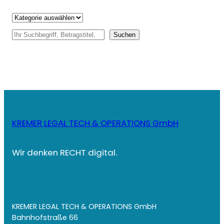
Kategorien
S
Suchen
u
c
h
e
n
KREMER LEGAL TECH & OPERATIONS GmbH
Wir denken RECHT digital.
KREMER LEGAL TECH & OPERATIONS GmbH
Bahnhofstraße 66