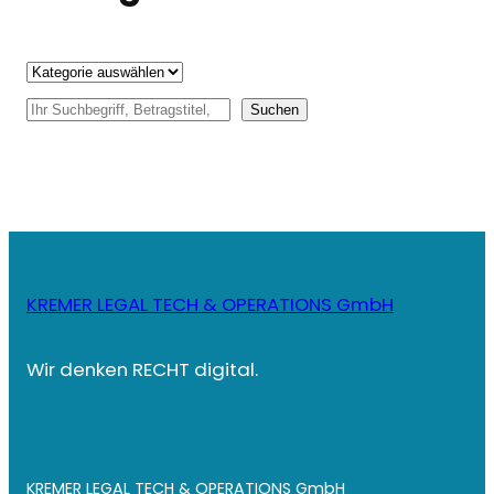
Kategorien
S
Suchen
u
c
h
e
n
KREMER LEGAL TECH & OPERATIONS GmbH
Wir denken RECHT digital.
KREMER LEGAL TECH & OPERATIONS GmbH