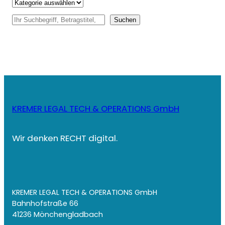
S
Suchen
u
c
h
e
n
KREMER LEGAL TECH & OPERATIONS GmbH
Wir denken RECHT digital.
KREMER LEGAL TECH & OPERATIONS GmbH
Bahnhofstraße 66
41236 Mönchengladbach