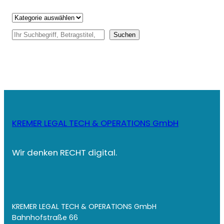
Kategorien
S
Suchen
u
c
h
e
n
KREMER LEGAL TECH & OPERATIONS GmbH
Wir denken RECHT digital.
KREMER LEGAL TECH & OPERATIONS GmbH
Bahnhofstraße 66