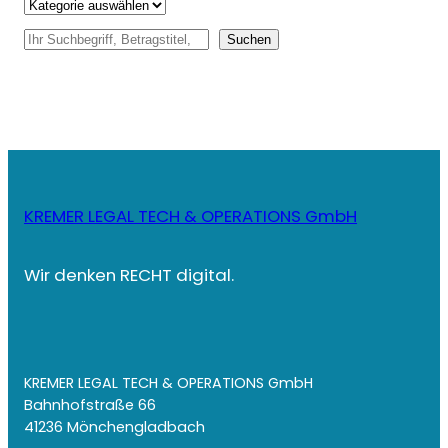
S
Suchen
u
c
h
e
n
KREMER LEGAL TECH & OPERATIONS GmbH
Wir denken RECHT digital.
KREMER LEGAL TECH & OPERATIONS GmbH
Bahnhofstraße 66
41236 Mönchengladbach